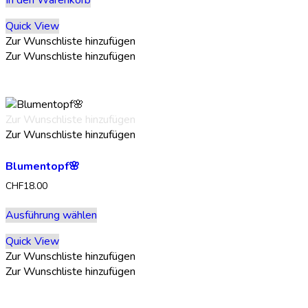
Quick View
Zur Wunschliste hinzufügen
Zur Wunschliste hinzufügen
Zur Wunschliste hinzufügen
Zur Wunschliste hinzufügen
Blumentopf🌸
CHF
18.00
Dieses
Ausführung wählen
Produkt
weist
Quick View
mehrere
Zur Wunschliste hinzufügen
Varianten
Zur Wunschliste hinzufügen
auf.
Die