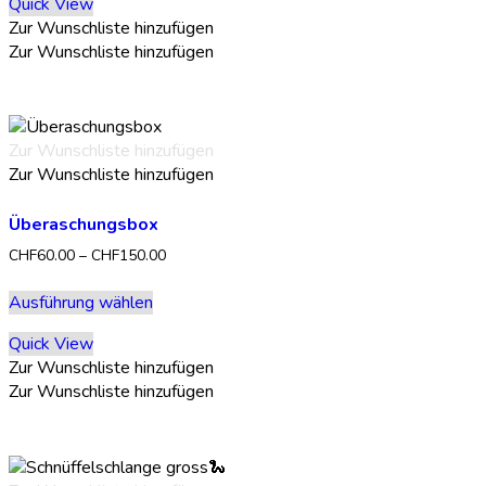
Quick View
mehrere
Zur Wunschliste hinzufügen
Varianten
Zur Wunschliste hinzufügen
auf.
Die
Optionen
können
Zur Wunschliste hinzufügen
auf
Zur Wunschliste hinzufügen
der
Produktseite
Überaschungsbox
gewählt
werden
Preisspanne:
CHF
60.00
–
CHF
150.00
CHF60.00
Dieses
bis
Ausführung wählen
Produkt
CHF150.00
weist
Quick View
mehrere
Zur Wunschliste hinzufügen
Varianten
Zur Wunschliste hinzufügen
auf.
Die
Optionen
können