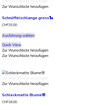
Zur Wunschliste hinzufügen
auf
Zur Wunschliste hinzufügen
der
Produktseite
Schnüffelschlange gross🐍
gewählt
werden
CHF
25.00
Dieses
Ausführung wählen
Produkt
weist
Quick View
mehrere
Zur Wunschliste hinzufügen
Varianten
Zur Wunschliste hinzufügen
auf.
Die
Optionen
können
Zur Wunschliste hinzufügen
auf
Zur Wunschliste hinzufügen
der
Produktseite
Schleckmatte Blume🌸
gewählt
werden
CHF
18.00
Dieses