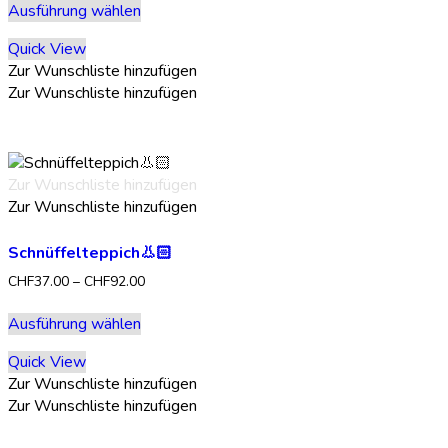
Ausführung wählen
Produkt
weist
Quick View
mehrere
Zur Wunschliste hinzufügen
Varianten
Zur Wunschliste hinzufügen
auf.
Die
Optionen
können
Zur Wunschliste hinzufügen
auf
Zur Wunschliste hinzufügen
der
Produktseite
Schnüffelteppich👃🏻
gewählt
werden
Preisspanne:
CHF
37.00
–
CHF
92.00
CHF37.00
Dieses
bis
Ausführung wählen
Produkt
CHF92.00
weist
Quick View
mehrere
Zur Wunschliste hinzufügen
Varianten
Zur Wunschliste hinzufügen
auf.
Die