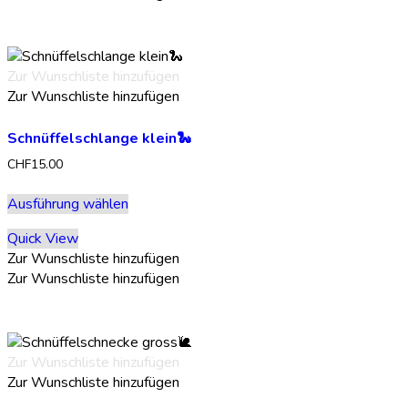
auf.
Die
Optionen
können
Zur Wunschliste hinzufügen
auf
Zur Wunschliste hinzufügen
der
Produktseite
Schnüffelschlange klein🐍
gewählt
werden
CHF
15.00
Dieses
Ausführung wählen
Produkt
weist
Quick View
mehrere
Zur Wunschliste hinzufügen
Varianten
Zur Wunschliste hinzufügen
auf.
Die
Optionen
können
Zur Wunschliste hinzufügen
auf
Zur Wunschliste hinzufügen
der