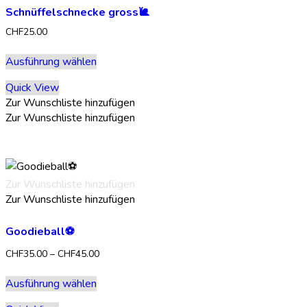
Produktseite
Schnüffelschnecke gross🐌
gewählt
werden
CHF
25.00
Dieses
Ausführung wählen
Produkt
weist
Quick View
mehrere
Zur Wunschliste hinzufügen
Varianten
Zur Wunschliste hinzufügen
auf.
Die
Optionen
können
Zur Wunschliste hinzufügen
auf
Zur Wunschliste hinzufügen
der
Produktseite
gewählt
Goodieball⚽️
werden
Preisspanne:
CHF
35.00
–
CHF
45.00
CHF35.00
Dieses
bis
Ausführung wählen
Produkt
CHF45.00
weist