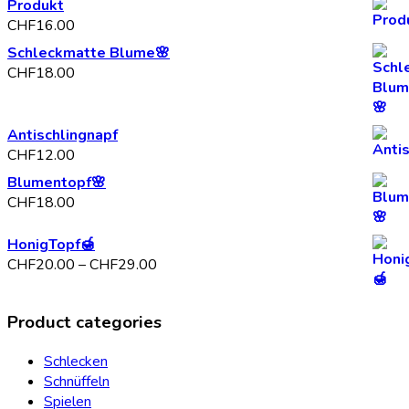
Produkt
werden
CHF
16.00
Schleckmatte Blume🌸
CHF
18.00
Antischlingnapf
CHF
12.00
Blumentopf🌸
CHF
18.00
HonigTopf🍯
Preisspanne:
CHF
20.00
–
CHF
29.00
CHF20.00
bis
Product categories
CHF29.00
Schlecken
Schnüffeln
Spielen