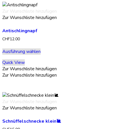
Optionen
können
Zur Wunschliste hinzufügen
auf
Zur Wunschliste hinzufügen
der
Produktseite
Antischlingnapf
gewählt
werden
CHF
12.00
Dieses
Ausführung wählen
Produkt
weist
Quick View
mehrere
Zur Wunschliste hinzufügen
Varianten
Zur Wunschliste hinzufügen
auf.
Die
Optionen
können
Zur Wunschliste hinzufügen
auf
Zur Wunschliste hinzufügen
der
Produktseite
Schnüffelschnecke klein🐌
gewählt