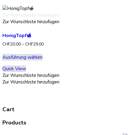
Optionen
können
Zur Wunschliste hinzufügen
auf
Zur Wunschliste hinzufügen
der
Produktseite
HonigTopf🍯
gewählt
werden
Preisspanne:
CHF
20.00
–
CHF
29.00
CHF20.00
Dieses
bis
Ausführung wählen
Produkt
CHF29.00
weist
Quick View
mehrere
Zur Wunschliste hinzufügen
Varianten
Zur Wunschliste hinzufügen
auf.
Die
Optionen
können
Cart
auf
der
Products
Produktseite
gewählt