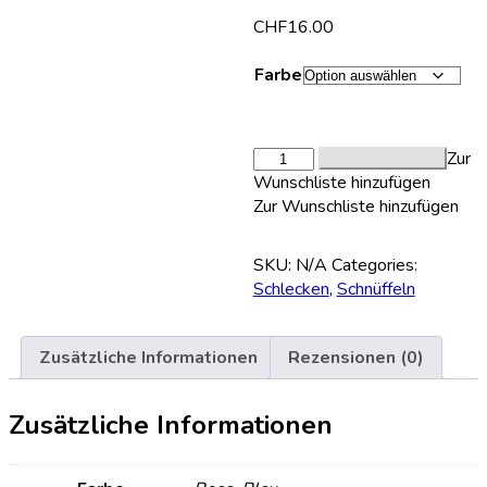
CHF
16.00
Farbe
Produkt
Zur
In den Warenkorb
Menge
Wunschliste hinzufügen
Zur Wunschliste hinzufügen
SKU:
N/A
Categories:
Schlecken
,
Schnüffeln
Zusätzliche Informationen
Rezensionen (0)
Zusätzliche Informationen