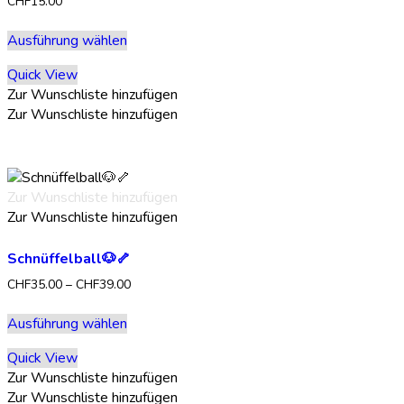
werden
CHF
15.00
Dieses
Ausführung wählen
Produkt
weist
Quick View
mehrere
Zur Wunschliste hinzufügen
Varianten
Zur Wunschliste hinzufügen
auf.
Die
Optionen
können
Zur Wunschliste hinzufügen
auf
Zur Wunschliste hinzufügen
der
Produktseite
Schnüffelball🐶🦴
gewählt
werden
Preisspanne:
CHF
35.00
–
CHF
39.00
CHF35.00
Dieses
bis
Ausführung wählen
Produkt
CHF39.00
weist
Quick View
mehrere
Zur Wunschliste hinzufügen
Varianten
Zur Wunschliste hinzufügen